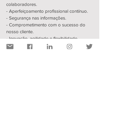
colaboradores.
- Aperfeiçoamento profissional contínuo.
- Segurança nas informações.
- Comprometimento com o sucesso do
nosso cliente.
- Inovação, agilidade e flexibilidade.​​
TRABALHE CONOSCO
Já pensou em trabalhar em um lugar
onde o principal objetivo é
crescer
junto
? Aqui na
QUICK COMEX
é
assim!
Somos uma empresa em crescimento,
que busca por profissionais que se
identifiquem com a nossa cultura.